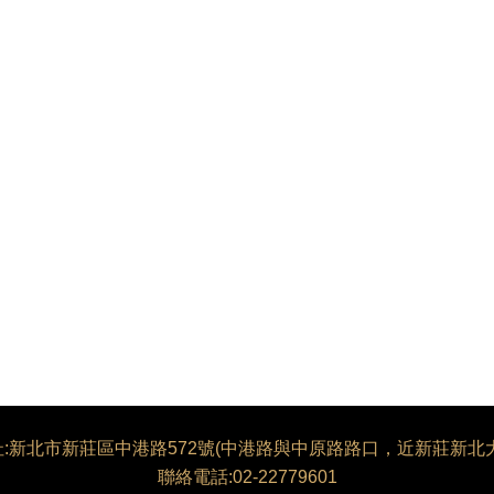
址:新北市新莊區中港路572號(中港路與中原路路口，近新莊新北大
聯絡電話:02-22779601