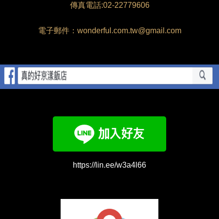
傳真電話:02-22779606
電子郵件：wonderful.com.tw@gmail.com
https://lin.ee/w3a4l66