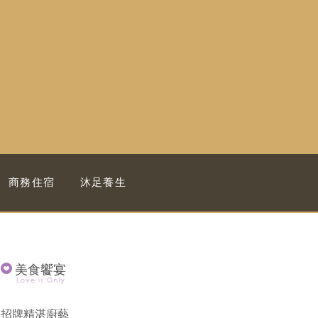
商務住宿
沐足養生
美食饗宴
招牌精湛廚藝