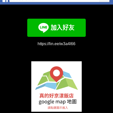
https://lin.ee/w3a4l66