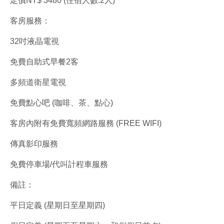
定價NT$ 3480 (住宿人數:2人)
客房服務：
32吋液晶電視
免費自助式早餐2客
多頻道衛星電視
免費點心吧 (咖啡、茶、點心)
客房內附有免費寬頻網路服務 (FREE WIFI)
傳真影印服務
免費停車場/代叫計程車服務
備註：
平日定義 (星期日至星期四)