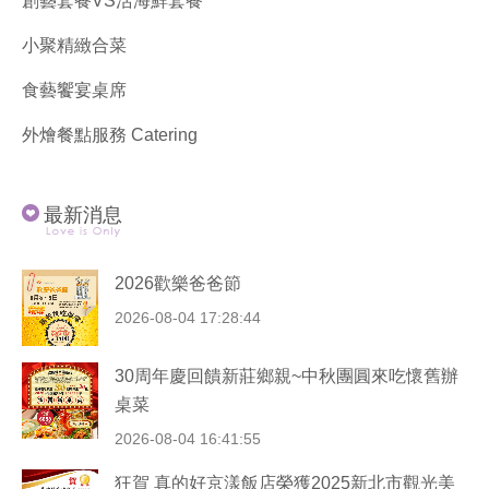
創藝套餐VS活海鮮套餐
小聚精緻合菜
食藝饗宴桌席
外燴餐點服務 Catering
最新消息
2026歡樂爸爸節
2026-08-04 17:28:44
30周年慶回饋新莊鄉親~中秋團圓來吃懷舊辦
桌菜
2026-08-04 16:41:55
狂賀 真的好京漾飯店榮獲2025新北市觀光美