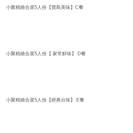
小聚精緻合菜5人份【寶島美味】C餐
小聚精緻合菜5人份【 家常鮮味】 D餐
小聚精緻合菜5人份【經典台味】 E餐