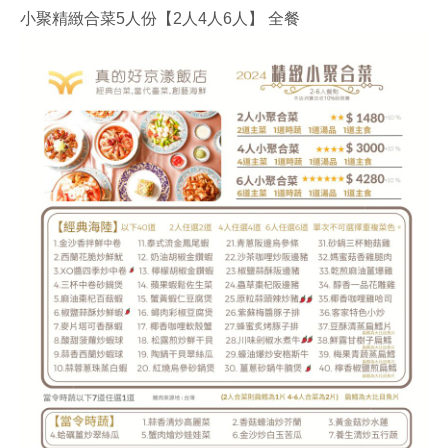
小聚精緻合菜5人份【2人4人6人】 全餐