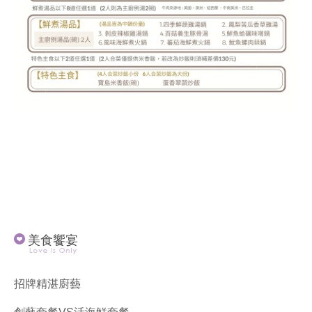
美食饗宴
招牌精湛廚藝