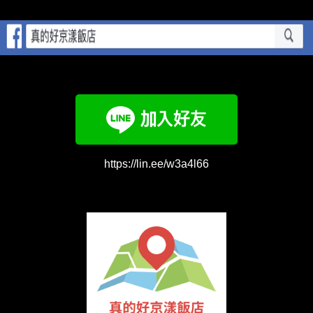
https://lin.ee/w3a4l66