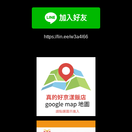
https://lin.ee/w3a4l66